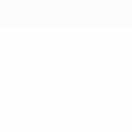
Direkt
zum
Hauptinhalt
UEFA Youth League
Athletic Club
Athletic Club UEFA Youth League 2026/27
ESP
Überblick
Spiele
Statistiken
Kader
Aktuelle News