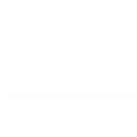
UEFA Youth League
Video
News
SEITEN IM UEFA-NETZWERK
UEFA.com
UEFA-Stiftung für Kinder
SPRACHE &AUML;NDERN
Deutsch
English
Français
Deutsch
Русский
Español
Italiano
Datenschutz
Nutzungsbedingungen
Cookie-Politik