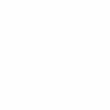
Video
Geschichte
News
Über
SEITEN IM
UEFA-
NETZWERK
UEFA.com
UEFA-Stiftung
für Kinder
SPRACHE &AUML;NDERN
Deutsch
English
Français
Deutsch
Русский
Español
Italiano
Português
Datenschutz
Nutzungsbedingungen
Cookie-Politik
Datenschutzeinstellungen