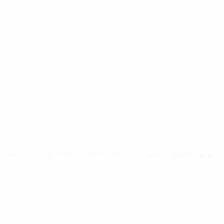
UEFA Youth League
Video
News
SEITEN IM UEFA-NETZWERK
UEFA.com
UEFA-Stiftung für Kinder
SPRACHE &AUML;NDERN
Deutsch
English
Français
Deutsch
Русский
Español
Italiano
Datenschutz
Nutzungsbedingungen
Cookie-Politik