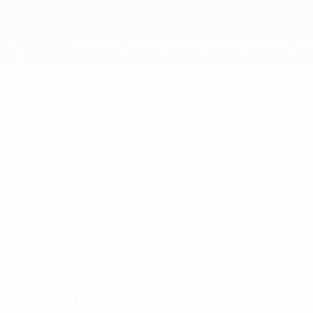
Direkt
zum
Hauptinhalt
UEFA Youth League
Ajax
AFC Ajax UEFA Youth League 2026/27
NED
Überblick
Spiele
Statistiken
Kader
Aktuelle News