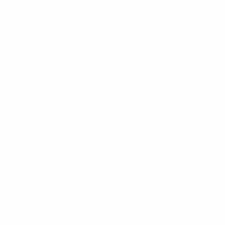
News
Über
SEITEN IM
UEFA-
NETZWERK
UEFA.com
UEFA-Stiftung
für Kinder
SPRACHE &AUML;NDERN
Deutsch
English
Français
Deutsch
Русский
Español
Italiano
Português
Datenschutz
Nutzungsbedingungen
Cookie-Politik
Datenschutzeinstellungen