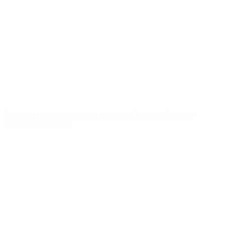
News
Über
SEITEN IM
UEFA-
NETZWERK
UEFA.com
UEFA-Stiftung
für Kinder
SPRACHE &AUML;NDERN
Deutsch
English
Français
Deutsch
Русский
Español
Italiano
Português
Datenschutz
Nutzungsbedingungen
Cookie-Politik
Datenschutzeinstellungen