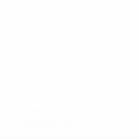
* Bis auf Weiteres ausgeschlossen. <a
href='https://de.uefa.com/insideuefa/mediaservices/medi
148df89ea5e1-8fa63590fb30-1000--fifa-uefa-
suspendieren-russische-vereine-und-
nationalmannschaft/'>Mehr hier</a>