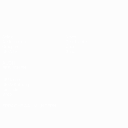
UEFA Nations League
Spiele
News
Auslosungen
Geschichte
Gruppen
Über
UEFA.tv
Shop
AUCH
BESUCHEN
UEFA.com
UEFA-Stiftung
für Kinder
Shop
SPRACHE &AUML;NDERN
Deutsch
English
Français
Deutsch
Русский
Español
Italiano
Português