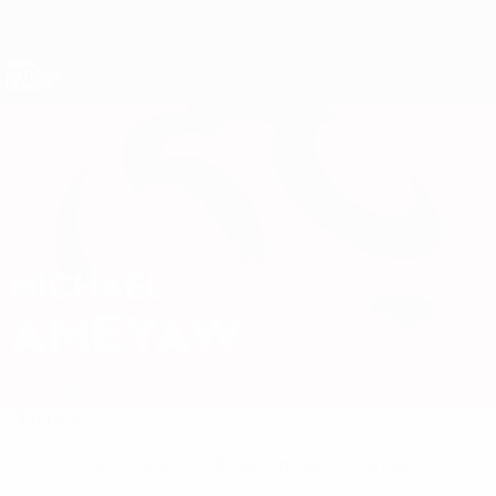
Direkt
zum
Hauptinhalt
Nations League &amp; Women's EURO
Erhalten
Live-Ergebnisse &amp; Statistiken
UEFA Nations League
MICHAEL
Michael Ameyaw Stat.
AMEYAW
Polen
Raków
Überblick
Keine Daten für diesen Spieler vorhanden