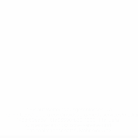
* Bis auf Weiteres ausgeschlossen. <a
href='https://de.uefa.com/insideuefa/mediaservices/medi
148df89ea5e1-8fa63590fb30-1000--fifa-uefa-
suspendieren-russische-vereine-und-
nationalmannschaft/'>Mehr hier</a>