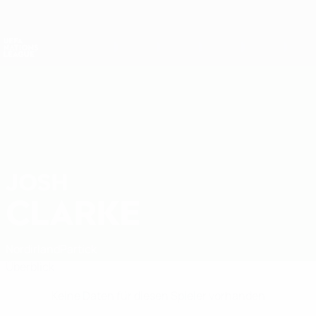
Direkt
zum
Hauptinhalt
Nations League &amp; Women's EURO
Erhalten
Live-Ergebnisse &amp; Statistiken
UEFA Nations League
JOSH
Josh Clarke Stat.
CLARKE
Nordirland
Partick
Überblick
Keine Daten für diesen Spieler vorhanden