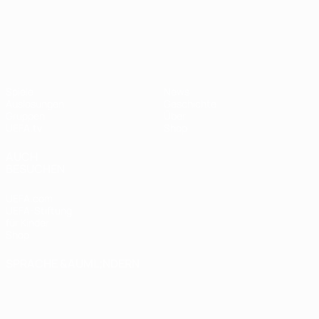
UEFA Nations League
Spiele
News
Auslosungen
Geschichte
Gruppen
Über
UEFA.tv
Shop
AUCH
BESUCHEN
UEFA.com
UEFA-Stiftung
für Kinder
Shop
SPRACHE &AUML;NDERN
Deutsch
English
Français
Deutsch
Русский
Español
Italiano
Português