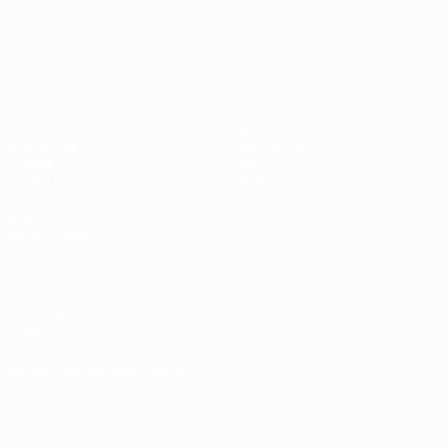
UEFA Nations League
Spiele
News
Auslosungen
Geschichte
Gruppen
Über
UEFA.tv
Shop
AUCH
BESUCHEN
UEFA.com
UEFA-Stiftung
für Kinder
Shop
SPRACHE &AUML;NDERN
Deutsch
English
Français
Deutsch
Русский
Español
Italiano
Português