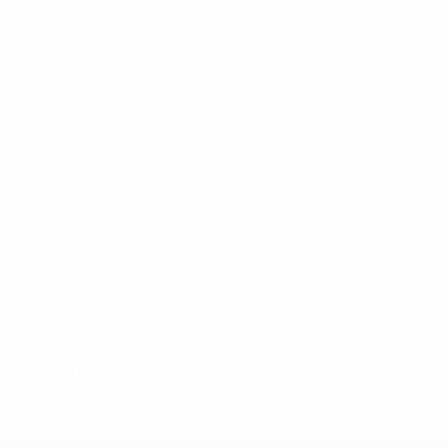
* Bis auf Weiteres ausgeschlossen. <a
href='https://de.uefa.com/insideuefa/mediaservices/medi
148df89ea5e1-8fa63590fb30-1000--fifa-uefa-
suspendieren-russische-vereine-und-
nationalmannschaft/'>Mehr hier</a>