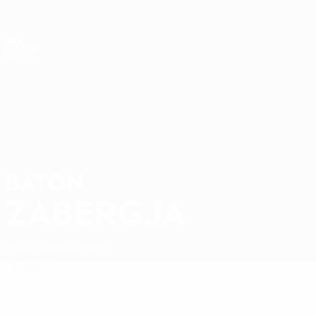
Direkt
zum
Hauptinhalt
Nations League &amp; Women's EURO
Erhalten
Live-Ergebnisse &amp; Statistiken
UEFA Nations League
BATON
Baton Zabergja Stat.
ZABERGJA
Kosovo
Metalist 1925
Überblick