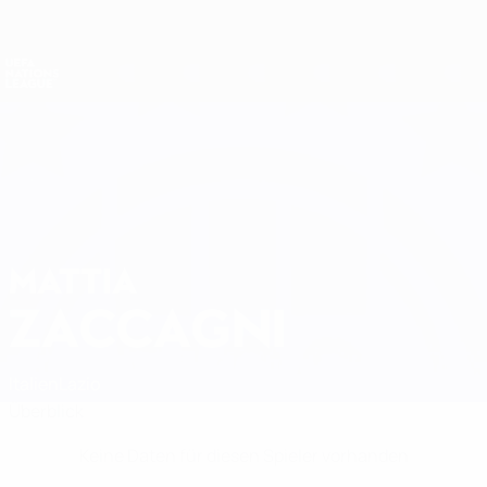
Direkt
zum
Hauptinhalt
Nations League &amp; Women's EURO
Erhalten
Live-Ergebnisse &amp; Statistiken
UEFA Nations League
MATTIA
Mattia Zaccagni Stat.
ZACCAGNI
Italien
Lazio
Überblick
Keine Daten für diesen Spieler vorhanden