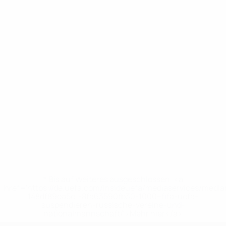
* Bis auf Weiteres ausgeschlossen. <a
href='https://de.uefa.com/insideuefa/mediaservices/medi
148df89ea5e1-8fa63590fb30-1000--fifa-uefa-
suspendieren-russische-vereine-und-
nationalmannschaft/'>Mehr hier</a>