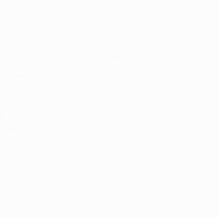
UEFA Nations League
Spiele
News
Auslosungen
Geschichte
Gruppen
Über
UEFA.tv
Shop
AUCH
BESUCHEN
UEFA.com
UEFA-Stiftung
für Kinder
Shop
SPRACHE &AUML;NDERN
Deutsch
English
Français
Deutsch
Русский
Español
Italiano
Português