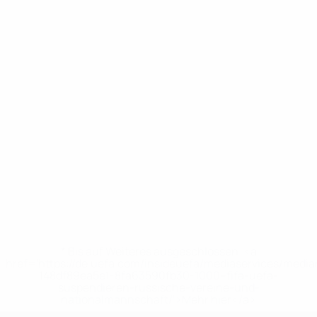
* Bis auf Weiteres ausgeschlossen. <a
href='https://de.uefa.com/insideuefa/mediaservices/medi
148df89ea5e1-8fa63590fb30-1000--fifa-uefa-
suspendieren-russische-vereine-und-
nationalmannschaft/'>Mehr hier</a>