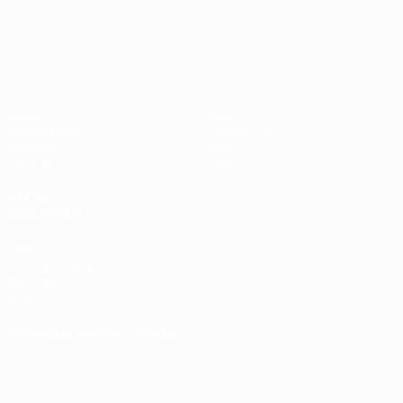
UEFA Nations League
Spiele
News
Auslosungen
Geschichte
Gruppen
Über
UEFA.tv
Shop
AUCH
BESUCHEN
UEFA.com
UEFA-Stiftung
für Kinder
Shop
SPRACHE &AUML;NDERN
Deutsch
English
Français
Deutsch
Русский
Español
Italiano
Português