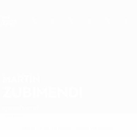
Direkt
zum
Hauptinhalt
Nations League &amp; Women's EURO
Erhalten
Live-Ergebnisse &amp; Statistiken
UEFA Nations League
MARTIN
Martin Zubimendi Stat.
ZUBIMENDI
Spanien
Arsenal
Überblick
Keine Daten für diesen Spieler vorhanden