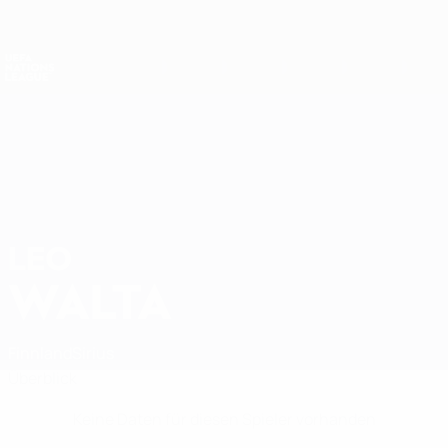
Direkt
zum
Hauptinhalt
Nations League &amp; Women's EURO
Erhalten
Live-Ergebnisse &amp; Statistiken
UEFA Nations League
LEO
Leo Walta Stat.
WALTA
Finnland
Sirius
Überblick
Keine Daten für diesen Spieler vorhanden