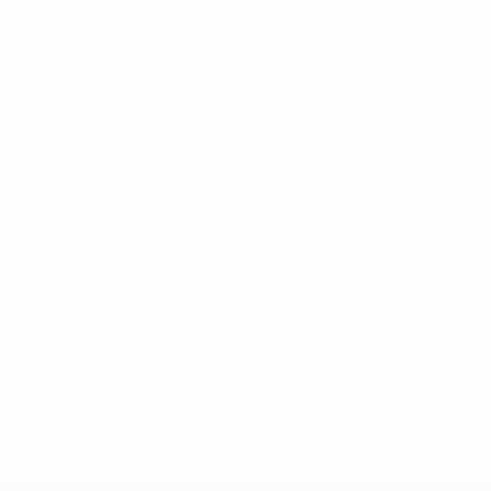
* Bis auf Weiteres ausgeschlossen. <a
href='https://de.uefa.com/insideuefa/mediaservices/medi
148df89ea5e1-8fa63590fb30-1000--fifa-uefa-
suspendieren-russische-vereine-und-
nationalmannschaft/'>Mehr hier</a>