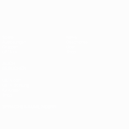
UEFA Nations League
Spiele
News
Auslosungen
Geschichte
Gruppen
Über
UEFA.tv
Shop
AUCH
BESUCHEN
UEFA.com
UEFA-Stiftung
für Kinder
Shop
SPRACHE &AUML;NDERN
Deutsch
English
Français
Deutsch
Русский
Español
Italiano
Português