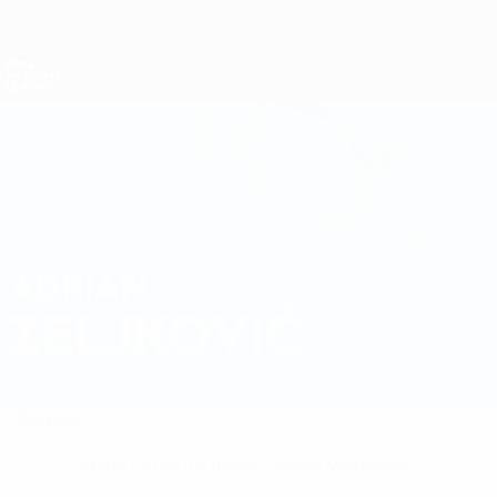
Direkt
zum
Hauptinhalt
Nations League &amp; Women's EURO
Erhalten
Live-Ergebnisse &amp; Statistiken
UEFA Nations League
ADRIAN
Adrian Zeljković Stat.
ZELJKOVIĆ
Slowenien
Viktoria Plzeň
Überblick
Keine Daten für diesen Spieler vorhanden