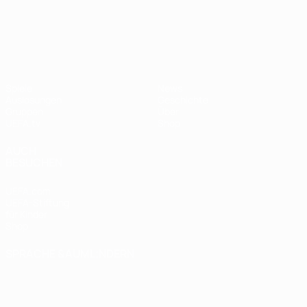
UEFA Nations League
Spiele
News
Auslosungen
Geschichte
Gruppen
Über
UEFA.tv
Shop
AUCH
BESUCHEN
UEFA.com
UEFA-Stiftung
für Kinder
Shop
SPRACHE &AUML;NDERN
Deutsch
English
Français
Deutsch
Русский
Español
Italiano
Português