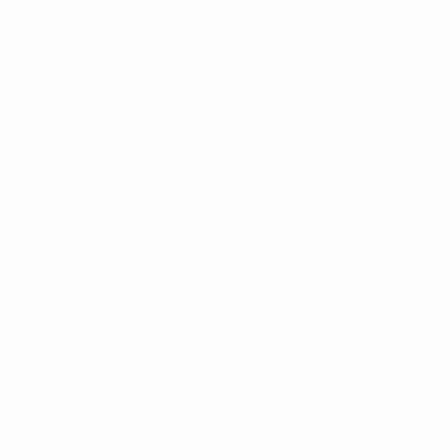
* Bis auf Weiteres ausgeschlossen. <a
href='https://de.uefa.com/insideuefa/mediaservices/medi
148df89ea5e1-8fa63590fb30-1000--fifa-uefa-
suspendieren-russische-vereine-und-
nationalmannschaft/'>Mehr hier</a>