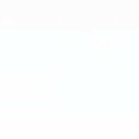
Direkt
zum
Hauptinhalt
Nations League &amp; Women's EURO
Erhalten
Live-Ergebnisse &amp; Statistiken
UEFA Nations League
BENJAMIN
Benjamin Šeško Stat.
ŠEŠKO
Slowenien
Man Utd
Überblick
News
Keine Daten für diesen Spieler vorhanden