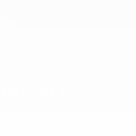
Direkt
zum
Hauptinhalt
Nations League &amp; Women's EURO
Erhalten
Live-Ergebnisse &amp; Statistiken
UEFA Nations League
JAMAL
Jamal Musiala Stat.
MUSIALA
Deutschland
Bayern München
Überblick
Keine Daten für diesen Spieler vorhanden