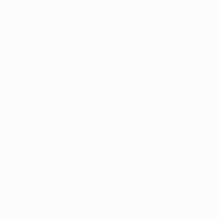
UEFA Nations League
Spiele
News
Auslosungen
Geschichte
Gruppen
Über
UEFA.tv
Shop
AUCH
BESUCHEN
UEFA.com
UEFA-Stiftung
für Kinder
Shop
SPRACHE &AUML;NDERN
Deutsch
English
Français
Deutsch
Русский
Español
Italiano
Português