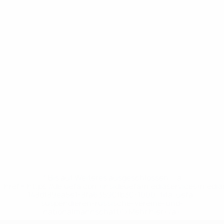
* Bis auf Weiteres ausgeschlossen. <a
href='https://de.uefa.com/insideuefa/mediaservices/medi
148df89ea5e1-8fa63590fb30-1000--fifa-uefa-
suspendieren-russische-vereine-und-
nationalmannschaft/'>Mehr hier</a>