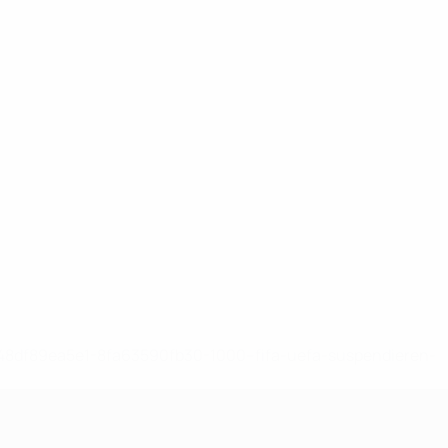
-148df89ea5e1-8fa63590fb30-1000--fifa-uefa-suspendieren-
>