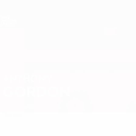
Direkt
zum
Hauptinhalt
Nations League &amp; Women's EURO
Live-Ergebnisse &amp; Statistiken
UEFA Nations League
ANTHONY
Anthony Gordon Stat.
GORDON
England
Newcastle
Überblick