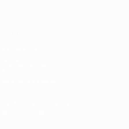
Spiele
Auslosungen
Gruppen
UEFA.tv
AUCH BESUCHEN
UEFA.com
UEFA-Stiftung für Kinder
Shop
SPRACHE &AUML;NDERN
Deutsch
English
Français
Deutsch
Русский
Español
Italiano
Die offizielle App herunterladen