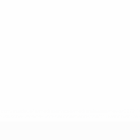
uefa.com/insideuefa/mediaservices/mediareleases/news/0272
russische-vereine-und-nationalmannschaft/'>Mehr hier</a