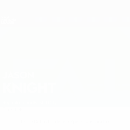
Direkt
zum
Hauptinhalt
Nations League &amp; Women's EURO
Erhalten
Live-Ergebnisse &amp; Statistiken
UEFA Nations League
JASON
Jason Knight Stat.
KNIGHT
Republik Irland
Bristol City
Überblick
Keine Daten für diesen Spieler vorhanden