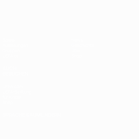
UEFA Nations League
Spiele
News
Auslosungen
Geschichte
Gruppen
Über
UEFA.tv
Shop
AUCH
BESUCHEN
UEFA.com
UEFA-Stiftung
für Kinder
Shop
SPRACHE &AUML;NDERN
Deutsch
English
Français
Deutsch
Русский
Español
Italiano
Português