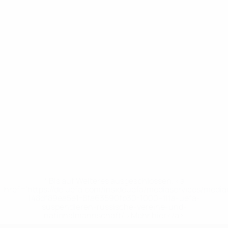
* Bis auf Weiteres ausgeschlossen. <a
href='https://de.uefa.com/insideuefa/mediaservices/medi
148df89ea5e1-8fa63590fb30-1000--fifa-uefa-
suspendieren-russische-vereine-und-
nationalmannschaft/'>Mehr hier</a>