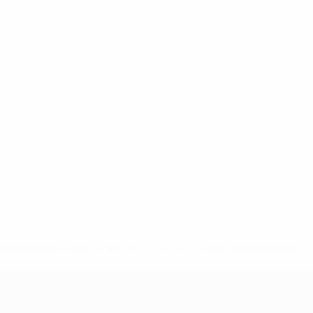
-148df89ea5e1-8fa63590fb30-1000--fifa-uefa-suspendieren-
>