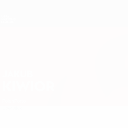
Direkt
zum
Hauptinhalt
Nations League &amp; Women's EURO
Live-Ergebnisse &amp; Statistiken
UEFA Nations League
JAKUB
Jakub Kiwior Stat.
KIWIOR
Polen
Porto
Überblick