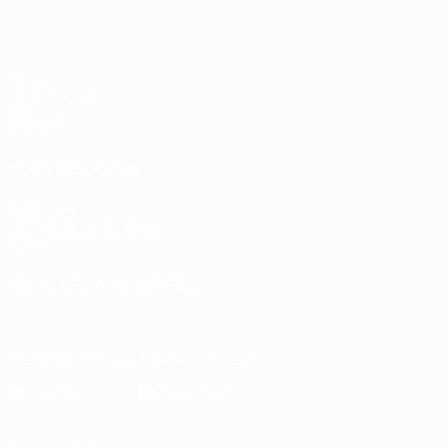
Spiele
Auslosungen
Gruppen
UEFA.tv
AUCH BESUCHEN
UEFA.com
UEFA-Stiftung für Kinder
Shop
SPRACHE &AUML;NDERN
Deutsch
English
Français
Deutsch
Русский
Español
Italiano
Die offizielle App herunterladen