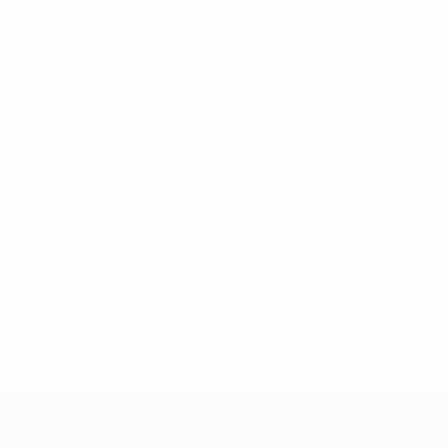
uefa.com/insideuefa/mediaservices/mediareleases/news/0272
russische-vereine-und-nationalmannschaft/'>Mehr hier</a