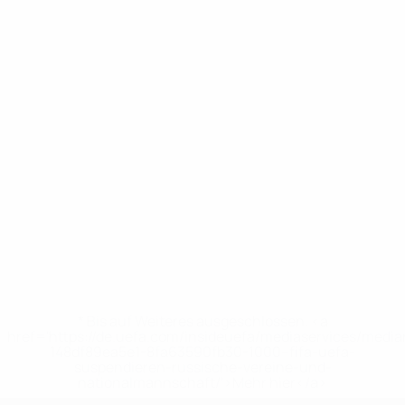
* Bis auf Weiteres ausgeschlossen. <a
href='https://de.uefa.com/insideuefa/mediaservices/medi
148df89ea5e1-8fa63590fb30-1000--fifa-uefa-
suspendieren-russische-vereine-und-
nationalmannschaft/'>Mehr hier</a>