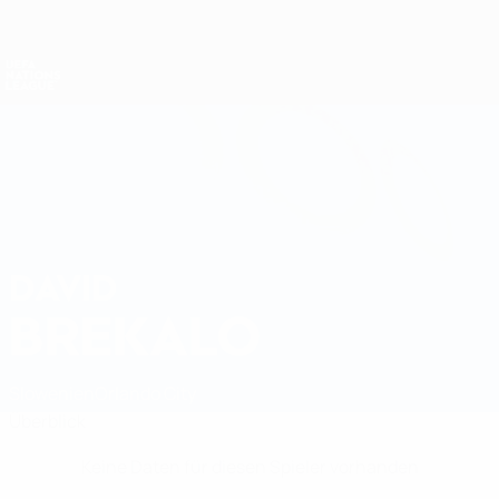
Direkt
zum
Hauptinhalt
Nations League &amp; Women's EURO
Erhalten
Live-Ergebnisse &amp; Statistiken
UEFA Nations League
DAVID
David Brekalo Stat.
BREKALO
Slowenien
Orlando City
Überblick
Keine Daten für diesen Spieler vorhanden