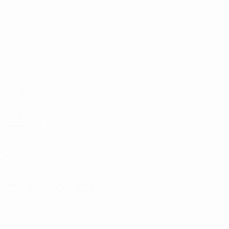
UEFA Nations League
Spiele
News
Auslosungen
Geschichte
Gruppen
Über
UEFA.tv
Shop
AUCH
BESUCHEN
UEFA.com
UEFA-Stiftung
für Kinder
Shop
SPRACHE &AUML;NDERN
Deutsch
English
Français
Deutsch
Русский
Español
Italiano
Português