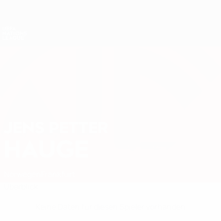
Direkt
zum
Hauptinhalt
Nations League &amp; Women's EURO
Erhalten
Live-Ergebnisse &amp; Statistiken
UEFA Nations League
JENS PETTER
Jens Petter Hauge Stat.
HAUGE
Norwegen
Frankfurt
Überblick
Keine Daten für diesen Spieler vorhanden