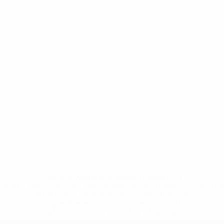
* Bis auf Weiteres ausgeschlossen. <a
href='https://de.uefa.com/insideuefa/mediaservices/medi
148df89ea5e1-8fa63590fb30-1000--fifa-uefa-
suspendieren-russische-vereine-und-
nationalmannschaft/'>Mehr hier</a>