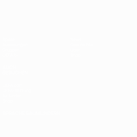
UEFA Nations League
Spiele
News
Auslosungen
Geschichte
Gruppen
Über
UEFA.tv
Shop
AUCH
BESUCHEN
UEFA.com
UEFA-Stiftung
für Kinder
Shop
SPRACHE &AUML;NDERN
Deutsch
English
Français
Deutsch
Русский
Español
Italiano
Português