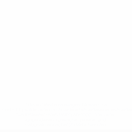
* Bis auf Weiteres ausgeschlossen. <a
href='https://de.uefa.com/insideuefa/mediaservices/medi
148df89ea5e1-8fa63590fb30-1000--fifa-uefa-
suspendieren-russische-vereine-und-
nationalmannschaft/'>Mehr hier</a>