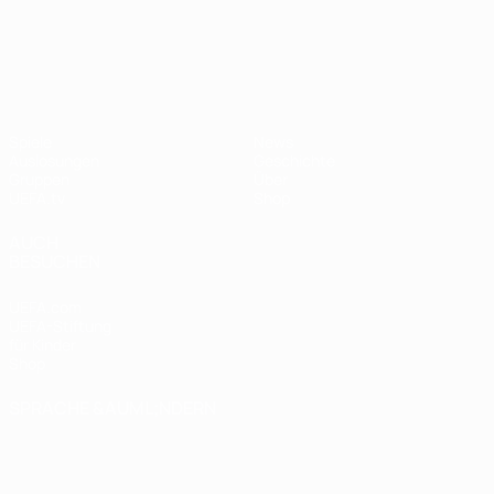
UEFA Nations League
Spiele
News
Auslosungen
Geschichte
Gruppen
Über
UEFA.tv
Shop
AUCH
BESUCHEN
UEFA.com
UEFA-Stiftung
für Kinder
Shop
SPRACHE &AUML;NDERN
Deutsch
English
Français
Deutsch
Русский
Español
Italiano
Português