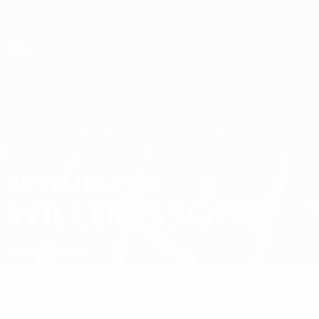
Direkt
zum
Hauptinhalt
Nations League &amp; Women's EURO
Erhalten
Live-Ergebnisse &amp; Statistiken
UEFA Nations League
BRYNJOLFUR
Brynjolfur Willumsson Stat.
WILLUMSSON
Island
Groningen
Überblick
Keine Daten für diesen Spieler vorhanden