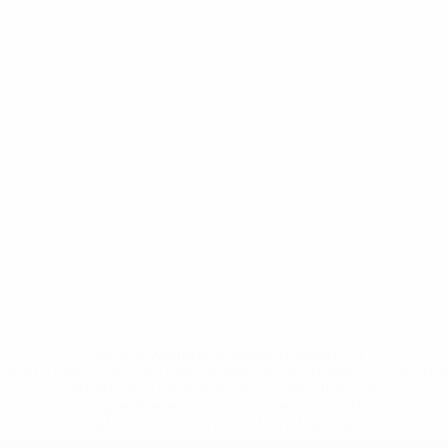
* Bis auf Weiteres ausgeschlossen. <a
href='https://de.uefa.com/insideuefa/mediaservices/medi
148df89ea5e1-8fa63590fb30-1000--fifa-uefa-
suspendieren-russische-vereine-und-
nationalmannschaft/'>Mehr hier</a>