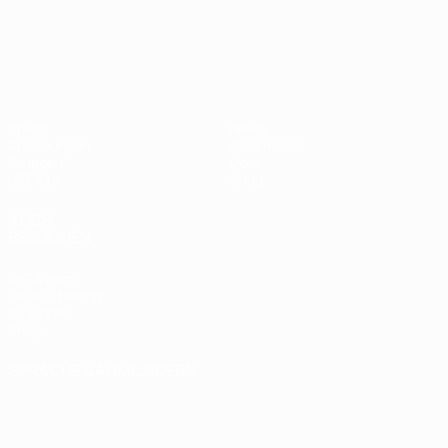
UEFA Nations League
Spiele
News
Auslosungen
Geschichte
Gruppen
Über
UEFA.tv
Shop
AUCH
BESUCHEN
UEFA.com
UEFA-Stiftung
für Kinder
Shop
SPRACHE &AUML;NDERN
Deutsch
English
Français
Deutsch
Русский
Español
Italiano
Português