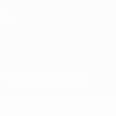
Direkt
zum
Hauptinhalt
Nations League &amp; Women's EURO
Erhalten
Live-Ergebnisse &amp; Statistiken
UEFA Nations League
RAFAEL LEÃO
Rafael Leão Stat.
Portugal
Milan
Überblick
Keine Daten für diesen Spieler vorhanden