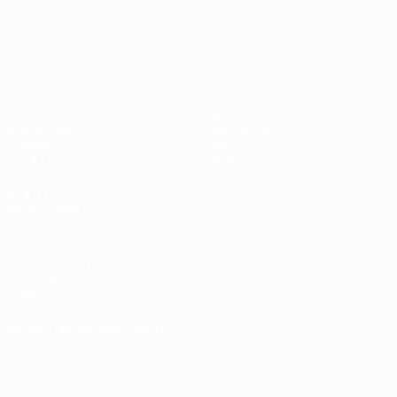
UEFA Nations League
Spiele
News
Auslosungen
Geschichte
Gruppen
Über
UEFA.tv
Shop
AUCH
BESUCHEN
UEFA.com
UEFA-Stiftung
für Kinder
Shop
SPRACHE &AUML;NDERN
Deutsch
English
Français
Deutsch
Русский
Español
Italiano
Português