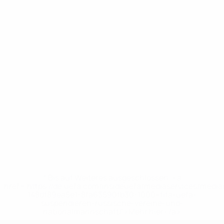
* Bis auf Weiteres ausgeschlossen. <a
href='https://de.uefa.com/insideuefa/mediaservices/medi
148df89ea5e1-8fa63590fb30-1000--fifa-uefa-
suspendieren-russische-vereine-und-
nationalmannschaft/'>Mehr hier</a>