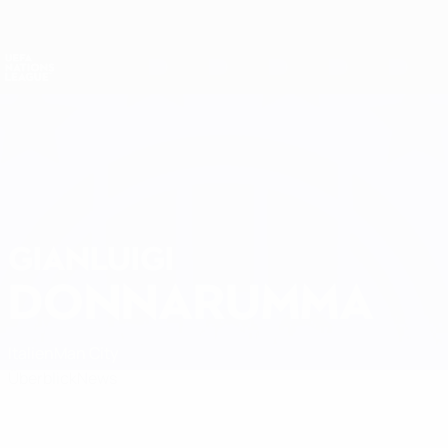
Direkt
zum
Hauptinhalt
Nations League &amp; Women's EURO
Erhalten
Live-Ergebnisse &amp; Statistiken
UEFA Nations League
GIANLUIGI
Gianluigi Donnarumma Stat.
DONNARUMMA
Italien
Man City
Überblick
News