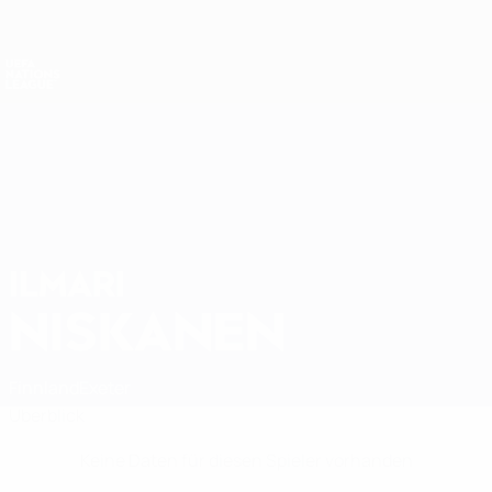
Direkt
zum
Hauptinhalt
Nations League &amp; Women's EURO
Erhalten
Live-Ergebnisse &amp; Statistiken
UEFA Nations League
ILMARI
Ilmari Niskanen Stat.
NISKANEN
Finnland
Exeter
Überblick
Keine Daten für diesen Spieler vorhanden