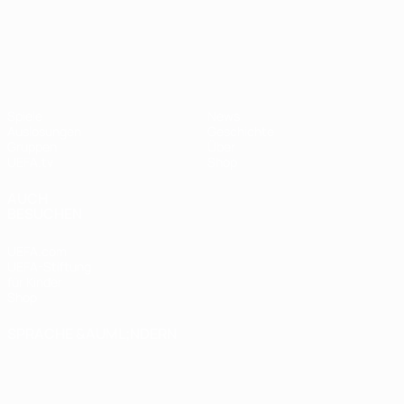
UEFA Nations League
Spiele
News
Auslosungen
Geschichte
Gruppen
Über
UEFA.tv
Shop
AUCH
BESUCHEN
UEFA.com
UEFA-Stiftung
für Kinder
Shop
SPRACHE &AUML;NDERN
Deutsch
English
Français
Deutsch
Русский
Español
Italiano
Português