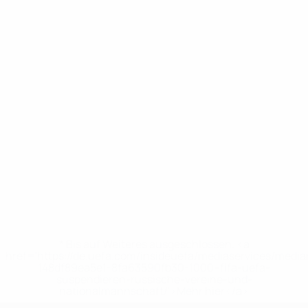
* Bis auf Weiteres ausgeschlossen. <a
href='https://de.uefa.com/insideuefa/mediaservices/medi
148df89ea5e1-8fa63590fb30-1000--fifa-uefa-
suspendieren-russische-vereine-und-
nationalmannschaft/'>Mehr hier</a>