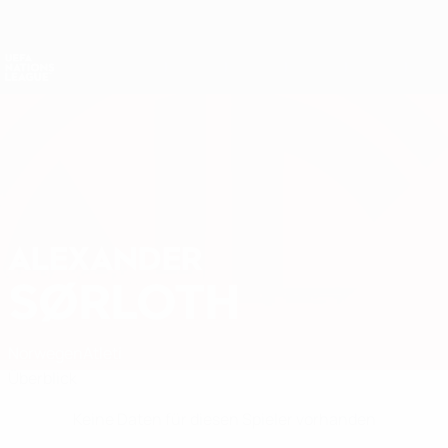
Direkt
zum
Hauptinhalt
Nations League &amp; Women's EURO
Erhalten
Live-Ergebnisse &amp; Statistiken
UEFA Nations League
ALEXANDER
Alexander Sørloth Stat.
SØRLOTH
Norwegen
Atleti
Überblick
Keine Daten für diesen Spieler vorhanden