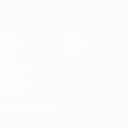
UEFA Nations League
Spiele
News
Auslosungen
Geschichte
Gruppen
Über
UEFA.tv
Shop
AUCH
BESUCHEN
UEFA.com
UEFA-Stiftung
für Kinder
Shop
SPRACHE &AUML;NDERN
Deutsch
English
Français
Deutsch
Русский
Español
Italiano
Português