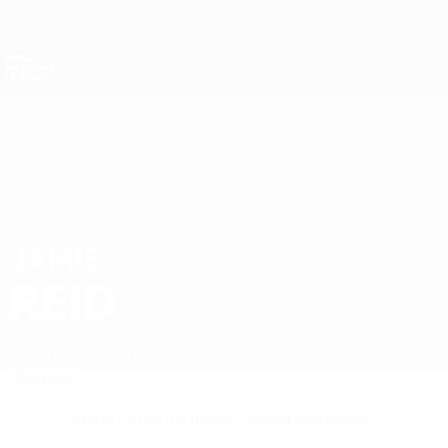
Direkt
zum
Hauptinhalt
Nations League &amp; Women's EURO
Erhalten
Live-Ergebnisse &amp; Statistiken
UEFA Nations League
JAMIE
Jamie Reid Stat.
REID
Nordirland
Stevenage
Überblick
Keine Daten für diesen Spieler vorhanden