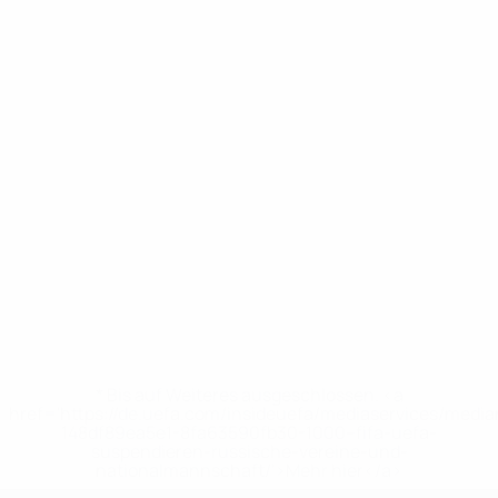
* Bis auf Weiteres ausgeschlossen. <a
href='https://de.uefa.com/insideuefa/mediaservices/medi
148df89ea5e1-8fa63590fb30-1000--fifa-uefa-
suspendieren-russische-vereine-und-
nationalmannschaft/'>Mehr hier</a>