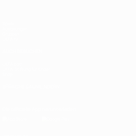
Spiele
Auslosungen
Gruppen
UEFA.tv
AUCH BESUCHEN
UEFA.com
UEFA-Stiftung für Kinder
Shop
SPRACHE &AUML;NDERN
Deutsch
English
Français
Deutsch
Русский
Español
Italiano
Die offizielle App herunterladen