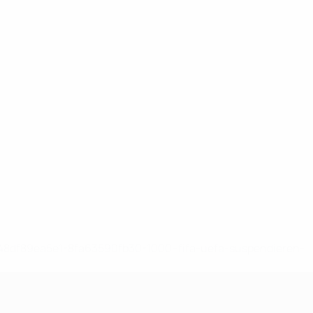
-148df89ea5e1-8fa63590fb30-1000--fifa-uefa-suspendieren-
>