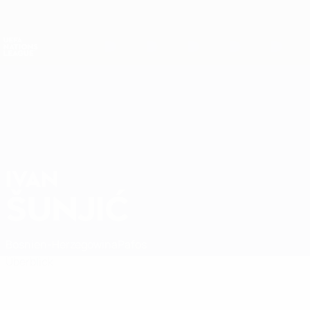
Direkt
zum
Hauptinhalt
Nations League &amp; Women's EURO
Live-Ergebnisse &amp; Statistiken
UEFA Nations League
IVAN
Ivan Šunjić Stat.
ŠUNJIĆ
Bosnien-Herzegowina
Pafos
Überblick