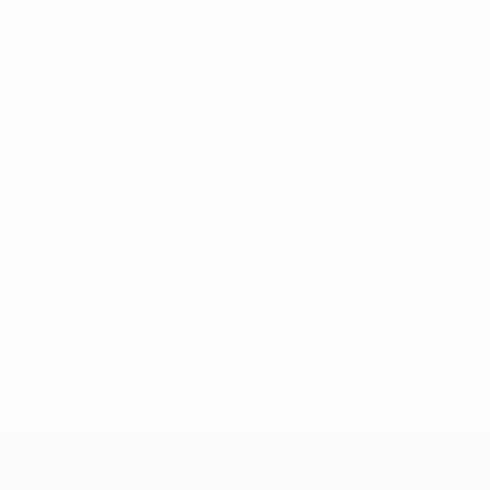
uefa.com/insideuefa/mediaservices/mediareleases/news/0272
russische-vereine-und-nationalmannschaft/'>Mehr hier</a