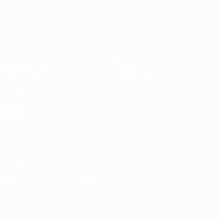
UEFA Nations League
Spiele
News
Auslosungen
Geschichte
Gruppen
Über
UEFA.tv
Shop
AUCH
BESUCHEN
UEFA.com
UEFA-Stiftung
für Kinder
Shop
SPRACHE &AUML;NDERN
Deutsch
English
Français
Deutsch
Русский
Español
Italiano
Português