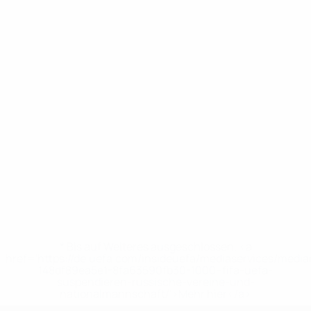
* Bis auf Weiteres ausgeschlossen. <a
href='https://de.uefa.com/insideuefa/mediaservices/medi
148df89ea5e1-8fa63590fb30-1000--fifa-uefa-
suspendieren-russische-vereine-und-
nationalmannschaft/'>Mehr hier</a>