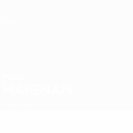
Direkt
zum
Hauptinhalt
Nations League &amp; Women's EURO
Erhalten
Live-Ergebnisse &amp; Statistiken
UEFA Nations League
MIKE
Mike Maignan Stat.
MAIGNAN
Frankreich
Milan
Überblick
News
Keine Daten für diesen Spieler vorhanden