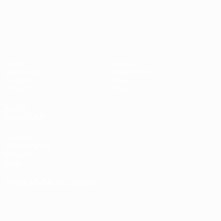
UEFA Nations League
Spiele
News
Auslosungen
Geschichte
Gruppen
Über
UEFA.tv
Shop
AUCH
BESUCHEN
UEFA.com
UEFA-Stiftung
für Kinder
Shop
SPRACHE &AUML;NDERN
Deutsch
English
Français
Deutsch
Русский
Español
Italiano
Português