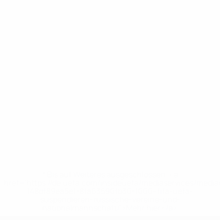
* Bis auf Weiteres ausgeschlossen. <a
href='https://de.uefa.com/insideuefa/mediaservices/medi
148df89ea5e1-8fa63590fb30-1000--fifa-uefa-
suspendieren-russische-vereine-und-
nationalmannschaft/'>Mehr hier</a>