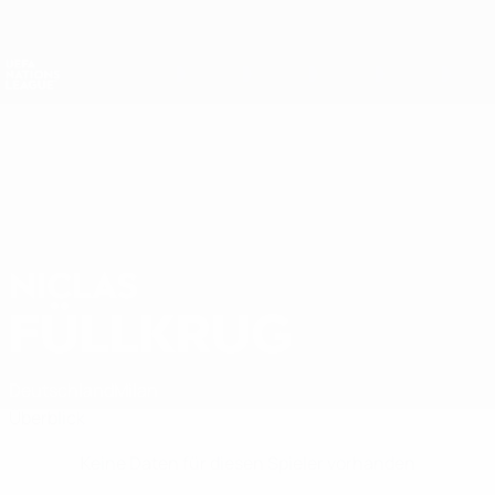
Direkt
zum
Hauptinhalt
Nations League &amp; Women's EURO
Erhalten
Live-Ergebnisse &amp; Statistiken
UEFA Nations League
NICLAS
Niclas Füllkrug Stat.
FÜLLKRUG
Deutschland
Milan
Überblick
Keine Daten für diesen Spieler vorhanden