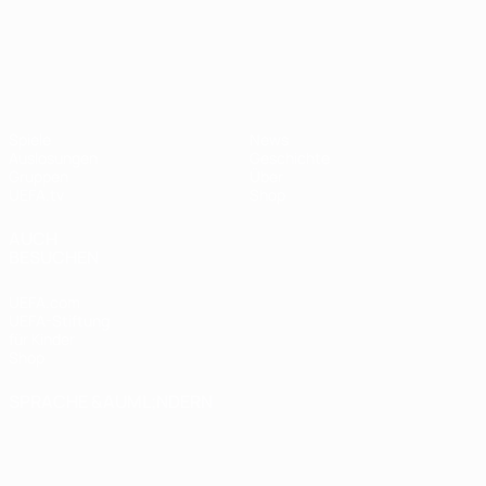
UEFA Nations League
Spiele
News
Auslosungen
Geschichte
Gruppen
Über
UEFA.tv
Shop
AUCH
BESUCHEN
UEFA.com
UEFA-Stiftung
für Kinder
Shop
SPRACHE &AUML;NDERN
Deutsch
English
Français
Deutsch
Русский
Español
Italiano
Português