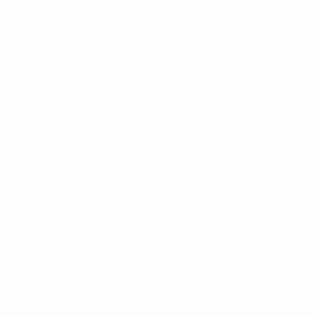
* Bis auf Weiteres ausgeschlossen. <a
href='https://de.uefa.com/insideuefa/mediaservices/medi
148df89ea5e1-8fa63590fb30-1000--fifa-uefa-
suspendieren-russische-vereine-und-
nationalmannschaft/'>Mehr hier</a>