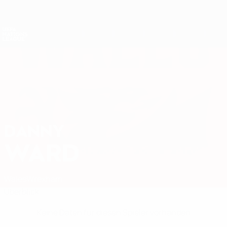
Direkt
zum
Hauptinhalt
Nations League &amp; Women's EURO
Erhalten
Live-Ergebnisse &amp; Statistiken
UEFA Nations League
DANNY
Danny Ward Stat.
WARD
Wales
Wrexham
Überblick
Keine Daten für diesen Spieler vorhanden