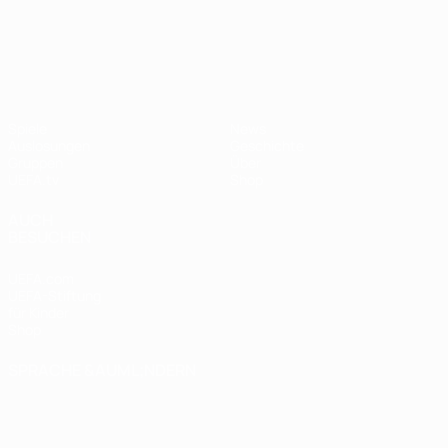
UEFA Nations League
Spiele
News
Auslosungen
Geschichte
Gruppen
Über
UEFA.tv
Shop
AUCH
BESUCHEN
UEFA.com
UEFA-Stiftung
für Kinder
Shop
SPRACHE &AUML;NDERN
Deutsch
English
Français
Deutsch
Русский
Español
Italiano
Português