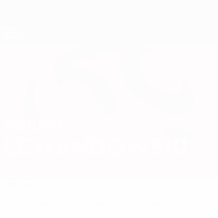
Direkt
zum
Hauptinhalt
Nations League &amp; Women's EURO
Erhalten
Live-Ergebnisse &amp; Statistiken
UEFA Nations League
ROBERT
Robert Lewandowski Stat.
LEWANDOWSKI
Polen
Barcelona
Überblick
Keine Daten für diesen Spieler vorhanden