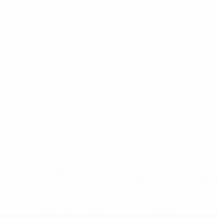
* Bis auf Weiteres ausgeschlossen. <a
href='https://de.uefa.com/insideuefa/mediaservices/medi
148df89ea5e1-8fa63590fb30-1000--fifa-uefa-
suspendieren-russische-vereine-und-
nationalmannschaft/'>Mehr hier</a>