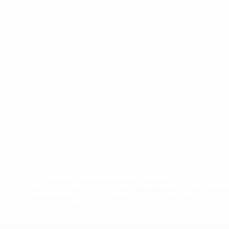
* Bis auf Weiteres ausgeschlossen. <a
href='https://de.uefa.com/insideuefa/mediaservices/medi
148df89ea5e1-8fa63590fb30-1000--fifa-uefa-
suspendieren-russische-vereine-und-
nationalmannschaft/'>Mehr hier</a>