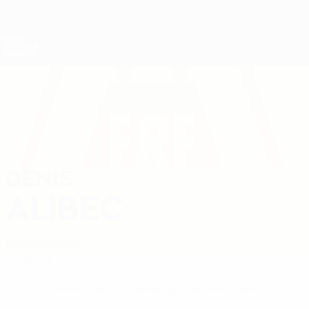
Direkt
zum
Hauptinhalt
Nations League &amp; Women's EURO
Erhalten
Live-Ergebnisse &amp; Statistiken
UEFA Nations League
DENIS
Denis Alibec Stat.
ALIBEC
Rumänien
FCSB
Überblick
Keine Daten für diesen Spieler vorhanden