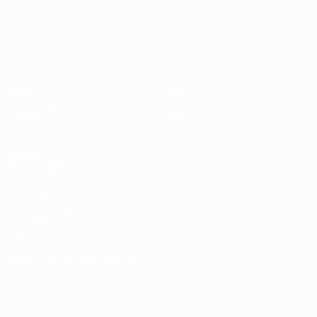
UEFA Nations League
Spiele
News
Auslosungen
Geschichte
Gruppen
Über
UEFA.tv
Shop
AUCH
BESUCHEN
UEFA.com
UEFA-Stiftung
für Kinder
Shop
SPRACHE &AUML;NDERN
Deutsch
English
Français
Deutsch
Русский
Español
Italiano
Português