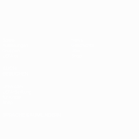
UEFA Nations League
Spiele
News
Auslosungen
Geschichte
Gruppen
Über
UEFA.tv
Shop
AUCH
BESUCHEN
UEFA.com
UEFA-Stiftung
für Kinder
Shop
SPRACHE &AUML;NDERN
Deutsch
English
Français
Deutsch
Русский
Español
Italiano
Português