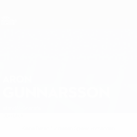
Direkt
zum
Hauptinhalt
Nations League &amp; Women's EURO
Erhalten
Live-Ergebnisse &amp; Statistiken
UEFA Nations League
ARON
Aron Gunnarsson Stat.
GUNNARSSON
Island
Al-Gharafa
Überblick
Keine Daten für diesen Spieler vorhanden