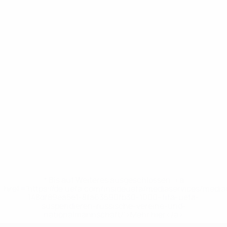
* Bis auf Weiteres ausgeschlossen. <a
href='https://de.uefa.com/insideuefa/mediaservices/medi
148df89ea5e1-8fa63590fb30-1000--fifa-uefa-
suspendieren-russische-vereine-und-
nationalmannschaft/'>Mehr hier</a>