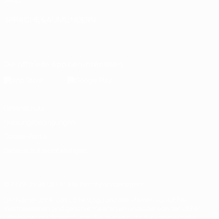
SPRACHE &AUML;NDERN
Deutsch
English
Français
Deutsch
Русский
Español
Italiano
Português
Die offizielle App herunterladen
Datenschutz
Nutzungsbedingungen
Cookie-Politik
Datenschutzeinstellungen
© 1998-2026 UEFA. Alle Rechte vorbehalten
Der Name UEFA, das UEFA-Logo und alle Marken von UEFA-
Wettbewerben sind geschützte Marken und/oder von der UEFA
urheberrechtlich geschützt. Sie dürfen nicht für kommerzielle