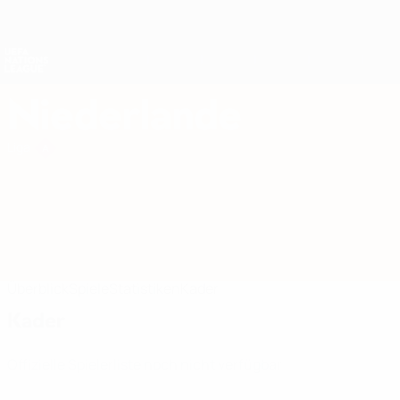
Direkt
zum
Hauptinhalt
Nations League &amp; Women's EURO
Erhalten
Live-Ergebnisse &amp; Statistiken
UEFA Nations League
Niederlande
Niederlande UEFA Nations League 2027
Liga
Überblick
Spiele
Statistiken
Kader
Kader
Offizielle Spielerliste noch nicht verfügbar