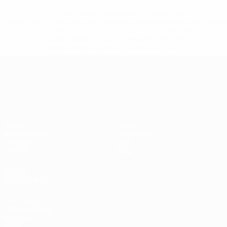
* Bis auf Weiteres ausgeschlossen. <a
href='https://de.uefa.com/insideuefa/mediaservices/medi
148df89ea5e1-8fa63590fb30-1000--fifa-uefa-
suspendieren-russische-vereine-und-
nationalmannschaft/'>Mehr hier</a>
UEFA Nations League
Spiele
News
Auslosungen
Geschichte
Gruppen
Über
UEFA.tv
Shop
AUCH
BESUCHEN
UEFA.com
UEFA-Stiftung
für Kinder
Shop