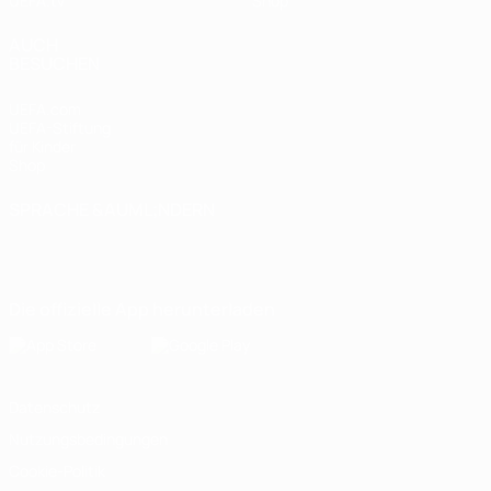
UEFA.tv
Shop
AUCH
BESUCHEN
UEFA.com
UEFA-Stiftung
für Kinder
Shop
SPRACHE &AUML;NDERN
Deutsch
English
Français
Deutsch
Русский
Español
Italiano
Português
Die offizielle App herunterladen
Datenschutz
Nutzungsbedingungen
Cookie-Politik