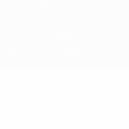
Datenschutzeinstellungen
© 1998-2026 UEFA. Alle Rechte vorbehalten
Der Name UEFA, das UEFA-Logo und alle Marken von UEFA-
Wettbewerben sind geschützte Marken und/oder von der UEFA
urheberrechtlich geschützt. Sie dürfen nicht für kommerzielle
Zwecke verwendet werden. Mit der Verwendung von UEFA.com
erklären Sie sich mit den Nutzungsbedingungen und der
Datenschutzpolitik für die Website einverstanden.