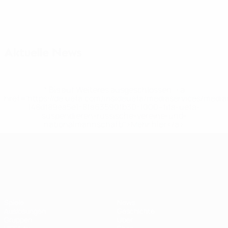
Aktuelle News
* Bis auf Weiteres ausgeschlossen. <a
href='https://de.uefa.com/insideuefa/mediaservices/medi
148df89ea5e1-8fa63590fb30-1000--fifa-uefa-
suspendieren-russische-vereine-und-
nationalmannschaft/'>Mehr hier</a>
UEFA Nations League
Spiele
News
Auslosungen
Geschichte
Gruppen
Über