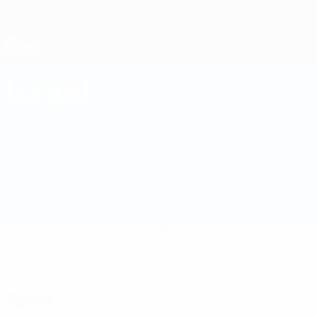
Direkt
zum
Hauptinhalt
Nations League &amp; Women's EURO
Erhalten
Live-Ergebnisse &amp; Statistiken
UEFA Nations League
Israel
Israel UEFA Nations League 2027
Liga
Überblick
Spiele
Statistiken
Kader
Spiele