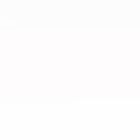
Direkt
zum
Hauptinhalt
Nations League &amp; Women's EURO
Erhalten
Live-Ergebnisse &amp; Statistiken
UEFA Nations League
Tschechien
Tschechien UEFA Nations League 2027
Liga
Überblick
Spiele
Statistiken
Kader
26 September 2026