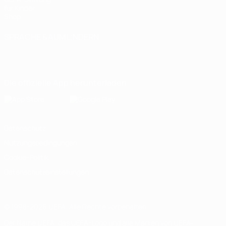
für Kinder
Shop
SPRACHE &AUML;NDERN
Deutsch
English
Français
Deutsch
Русский
Español
Italiano
Português
Die offizielle App herunterladen
Datenschutz
Nutzungsbedingungen
Cookie-Politik
Datenschutzeinstellungen
© 1998-2026 UEFA. Alle Rechte vorbehalten
Der Name UEFA, das UEFA-Logo und alle Marken von UEFA-