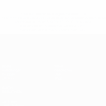
* Bis auf Weiteres ausgeschlossen. <a
href='https://de.uefa.com/insideuefa/mediaservices/medi
148df89ea5e1-8fa63590fb30-1000--fifa-uefa-
suspendieren-russische-vereine-und-
nationalmannschaft/'>Mehr hier</a>
UEFA Nations League
Spiele
News
Auslosungen
Geschichte
Gruppen
Über
UEFA.tv
Shop
AUCH
BESUCHEN
UEFA.com
UEFA-Stiftung