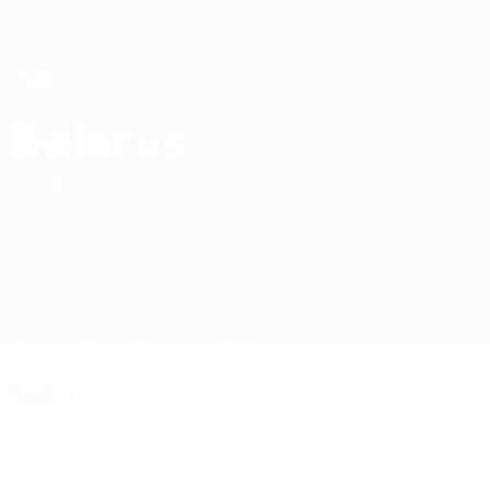
Direkt
zum
Hauptinhalt
Nations League &amp; Women's EURO
Erhalten
Live-Ergebnisse &amp; Statistiken
UEFA Nations League
Belarus
Belarus UEFA Nations League 2027
Liga
Überblick
Spiele
Statistiken
Kader
Kader
Offizielle Spielerliste noch nicht verfügbar