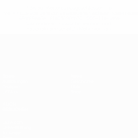
* Bis auf Weiteres ausgeschlossen. <a
href='https://de.uefa.com/insideuefa/mediaservices/medi
148df89ea5e1-8fa63590fb30-1000--fifa-uefa-
suspendieren-russische-vereine-und-
nationalmannschaft/'>Mehr hier</a>
UEFA Nations League
Spiele
News
Auslosungen
Geschichte
Gruppen
Über
UEFA.tv
Shop
AUCH
BESUCHEN
UEFA.com
UEFA-Stiftung
für Kinder
Shop