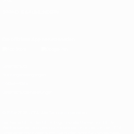
SPRACHE &AUML;NDERN
Deutsch
English
Français
Deutsch
Русский
Español
Italiano
Português
Die offizielle App herunterladen
Datenschutz
Nutzungsbedingungen
Cookie-Politik
Datenschutzeinstellungen
© 1998-2026 UEFA. Alle Rechte vorbehalten
Der Name UEFA, das UEFA-Logo und alle Marken von UEFA-
Wettbewerben sind geschützte Marken und/oder von der UEFA
urheberrechtlich geschützt. Sie dürfen nicht für kommerzielle