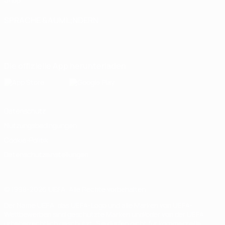
SPRACHE &AUML;NDERN
Deutsch
English
Français
Deutsch
Русский
Español
Italiano
Português
Die offizielle App herunterladen
Datenschutz
Nutzungsbedingungen
Cookie-Politik
Datenschutzeinstellungen
© 1998-2026 UEFA. Alle Rechte vorbehalten
Der Name UEFA, das UEFA-Logo und alle Marken von UEFA-
Wettbewerben sind geschützte Marken und/oder von der UEFA
urheberrechtlich geschützt. Sie dürfen nicht für kommerzielle