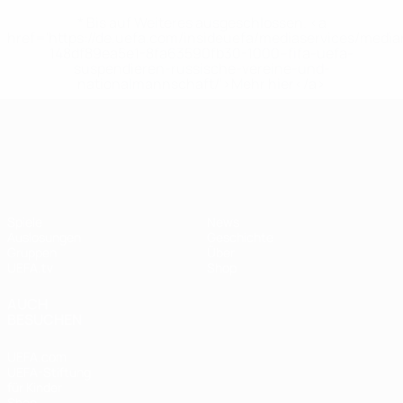
* Bis auf Weiteres ausgeschlossen. <a
href='https://de.uefa.com/insideuefa/mediaservices/medi
148df89ea5e1-8fa63590fb30-1000--fifa-uefa-
suspendieren-russische-vereine-und-
nationalmannschaft/'>Mehr hier</a>
UEFA Nations League
Spiele
News
Auslosungen
Geschichte
Gruppen
Über
UEFA.tv
Shop
AUCH
BESUCHEN
UEFA.com
UEFA-Stiftung
für Kinder
Shop