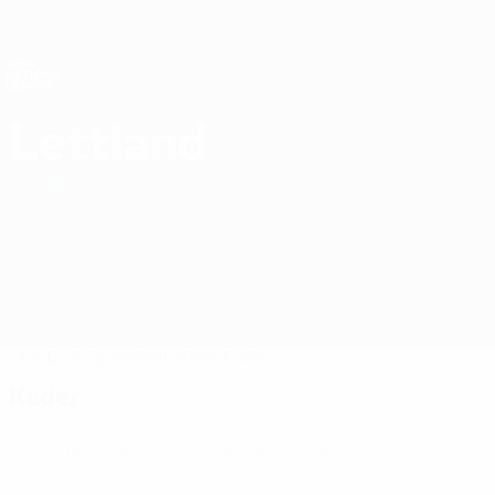
Direkt
zum
Hauptinhalt
Nations League &amp; Women's EURO
Erhalten
Live-Ergebnisse &amp; Statistiken
UEFA Nations League
Lettland
Lettland UEFA Nations League 2027
Liga
Überblick
Spiele
Statistiken
Kader
Kader
Offizielle Spielerliste noch nicht verfügbar