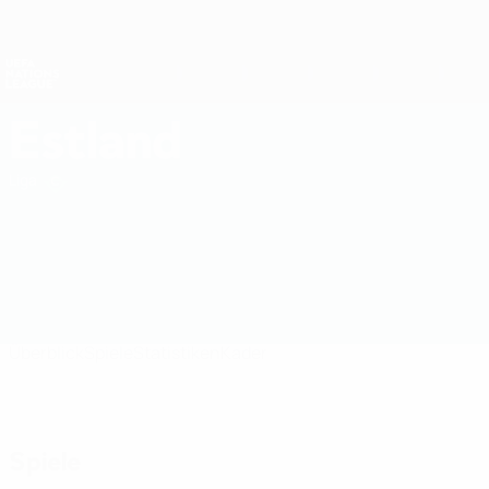
Direkt
zum
Hauptinhalt
Nations League &amp; Women's EURO
Erhalten
Live-Ergebnisse &amp; Statistiken
UEFA Nations League
Estland
Estland UEFA Nations League 2027
Liga
Überblick
Spiele
Statistiken
Kader
Spiele