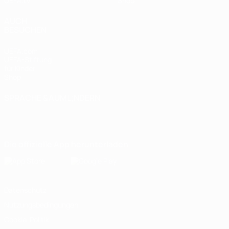
UEFA.tv
Shop
AUCH
BESUCHEN
UEFA.com
UEFA-Stiftung
für Kinder
Shop
SPRACHE &AUML;NDERN
Deutsch
English
Français
Deutsch
Русский
Español
Italiano
Português
Die offizielle App herunterladen
Datenschutz
Nutzungsbedingungen
Cookie-Politik