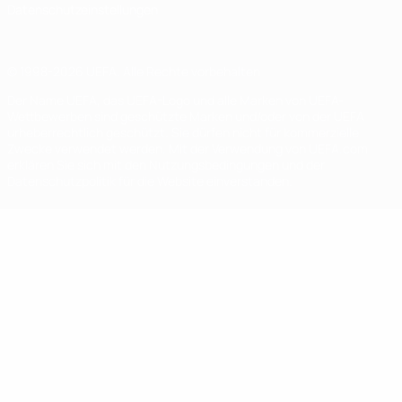
Datenschutzeinstellungen
© 1998-2026 UEFA. Alle Rechte vorbehalten
Der Name UEFA, das UEFA-Logo und alle Marken von UEFA-
Wettbewerben sind geschützte Marken und/oder von der UEFA
urheberrechtlich geschützt. Sie dürfen nicht für kommerzielle
Zwecke verwendet werden. Mit der Verwendung von UEFA.com
erklären Sie sich mit den Nutzungsbedingungen und der
Datenschutzpolitik für die Website einverstanden.