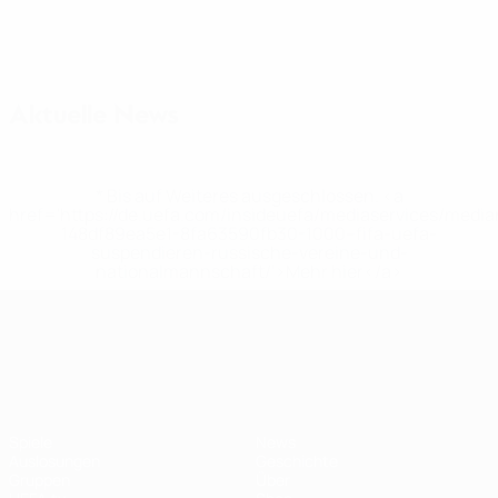
Aktuelle News
* Bis auf Weiteres ausgeschlossen. <a
href='https://de.uefa.com/insideuefa/mediaservices/medi
148df89ea5e1-8fa63590fb30-1000--fifa-uefa-
suspendieren-russische-vereine-und-
nationalmannschaft/'>Mehr hier</a>
UEFA Nations League
Spiele
News
Auslosungen
Geschichte
Gruppen
Über