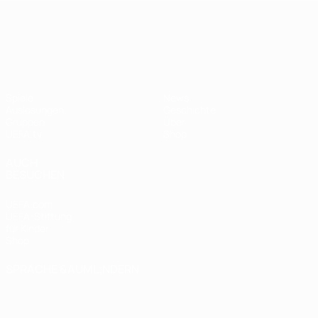
UEFA Nations League
Spiele
News
Auslosungen
Geschichte
Gruppen
Über
UEFA.tv
Shop
AUCH
BESUCHEN
UEFA.com
UEFA-Stiftung
für Kinder
Shop
SPRACHE &AUML;NDERN
Deutsch
English
Français
Deutsch
Русский
Español
Italiano
Português