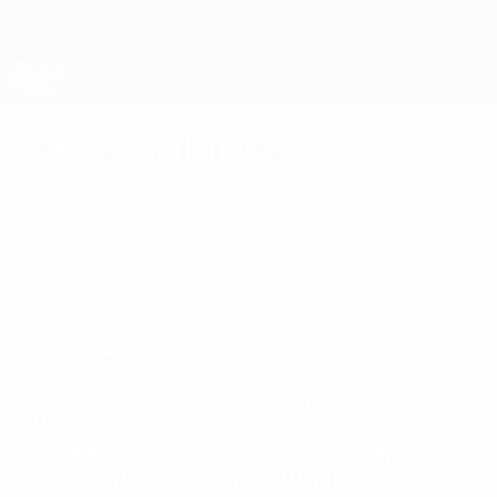
Direkt
zum
Hauptinhalt
Nations League &amp; Women's EURO
Erhalten
Live-Ergebnisse &amp; Statistiken
UEFA Nations League
San Marino
San Marino Statistiken UEFA Nations League 2027
Liga
Überblick
Spiele
Statistiken
Kader
* Bis auf Weiteres ausgeschlossen. <a
href='https://de.uefa.com/insideuefa/mediaservices/medi
148df89ea5e1-8fa63590fb30-1000--fifa-uefa-
suspendieren-russische-vereine-und-
nationalmannschaft/'>Mehr hier</a>