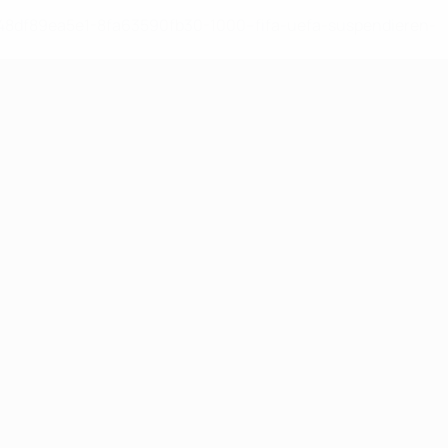
-148df89ea5e1-8fa63590fb30-1000--fifa-uefa-suspendieren-
>