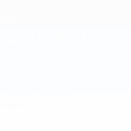
Direkt
zum
Hauptinhalt
Nations League &amp; Women's EURO
Live-Ergebnisse &amp; Statistiken
UEFA Nations League
Griechenland
Griechenland UEFA Nations League 2027
Liga
Überblick
Spiele
Statistiken
Kader
Kader
Offizielle Spielerliste noch nicht verfügbar