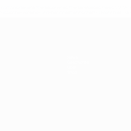
uefa.com/insideuefa/mediaservices/mediareleases/news/0272
russische-vereine-und-nationalmannschaft/'>Mehr hier</a
News
Geschichte
Über
Shop
Português