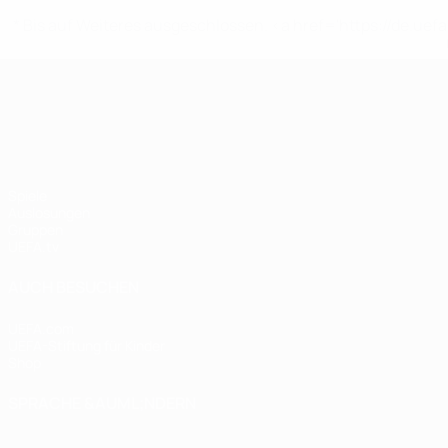
* Bis auf Weiteres ausgeschlossen. <a href='https://de.
UEFA Nations League
Spiele
Auslosungen
Gruppen
UEFA.tv
AUCH BESUCHEN
UEFA.com
UEFA-Stiftung für Kinder
Shop
SPRACHE &AUML;NDERN
Deutsch
English
Français
Deutsch
Русский
Español
Italiano