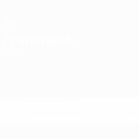
Direkt
zum
Hauptinhalt
Nations League &amp; Women's EURO
Live-Ergebnisse &amp; Statistiken
UEFA Nations League
Frankreich
Frankreich Statistiken UEFA Nations League 2027
Liga
Überblick
Spiele
Statistiken
Kader
* Bis auf Weiteres ausgeschlossen. <a href='https://de.
UEFA Nations League