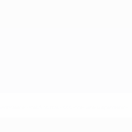
Erhalten
-148df89ea5e1-8fa63590fb30-1000--fifa-uefa-suspendieren-
>