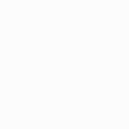
Spiele
Auslosungen
Gruppen
UEFA.tv
AUCH BESUCHEN
UEFA.com
UEFA-Stiftung für Kinder
Shop
SPRACHE &AUML;NDERN
Deutsch
English
Français
Deutsch
Русский
Español
Italiano
Die offizielle App herunterladen