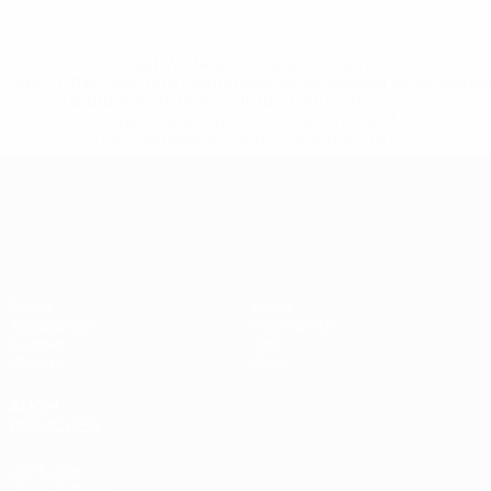
* Bis auf Weiteres ausgeschlossen. <a
href='https://de.uefa.com/insideuefa/mediaservices/medi
148df89ea5e1-8fa63590fb30-1000--fifa-uefa-
suspendieren-russische-vereine-und-
nationalmannschaft/'>Mehr hier</a>
UEFA Nations League
Spiele
News
Auslosungen
Geschichte
Gruppen
Über
UEFA.tv
Shop
AUCH
BESUCHEN
UEFA.com
UEFA-Stiftung