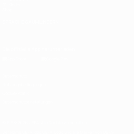
für Kinder
Shop
SPRACHE &AUML;NDERN
Deutsch
English
Français
Deutsch
Русский
Español
Italiano
Português
Die offizielle App herunterladen
Datenschutz
Nutzungsbedingungen
Cookie-Politik
Datenschutzeinstellungen
© 1998-2026 UEFA. Alle Rechte vorbehalten
Der Name UEFA, das UEFA-Logo und alle Marken von UEFA-