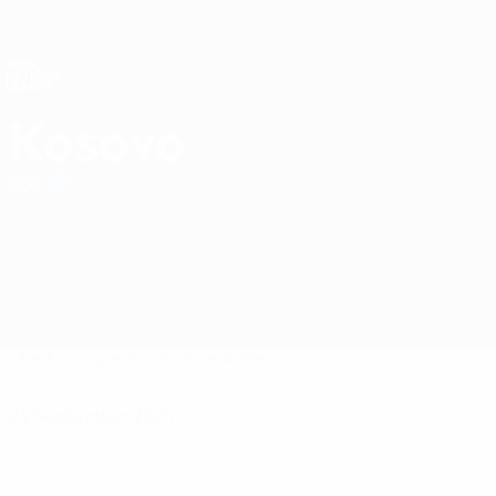
Direkt
zum
Hauptinhalt
Nations League &amp; Women's EURO
Erhalten
Live-Ergebnisse &amp; Statistiken
UEFA Nations League
Kosovo
Kosovo UEFA Nations League 2027
Liga
Überblick
Spiele
Statistiken
Kader
24 September 2026