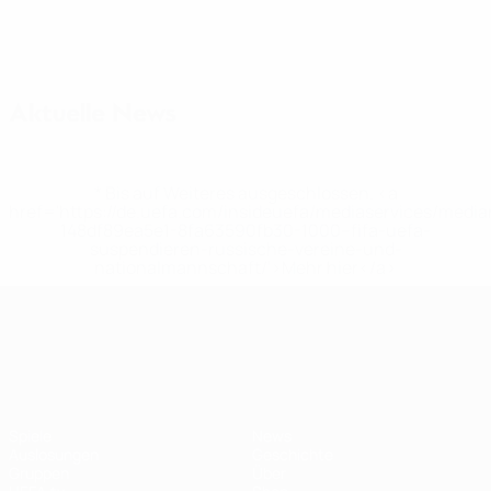
Aktuelle News
* Bis auf Weiteres ausgeschlossen. <a
href='https://de.uefa.com/insideuefa/mediaservices/medi
148df89ea5e1-8fa63590fb30-1000--fifa-uefa-
suspendieren-russische-vereine-und-
nationalmannschaft/'>Mehr hier</a>
UEFA Nations League
Spiele
News
Auslosungen
Geschichte
Gruppen
Über