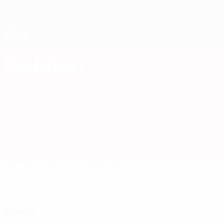
Direkt
zum
Hauptinhalt
Nations League &amp; Women's EURO
Erhalten
Live-Ergebnisse &amp; Statistiken
UEFA Nations League
Belgien
Belgien UEFA Nations League 2027
Liga
Überblick
Spiele
Statistiken
Kader
Spiele