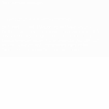
Datenschutzeinstellungen
© 1998-2026 UEFA. Alle Rechte vorbehalten
Der Name UEFA, das UEFA-Logo und alle Marken von UEFA-
Wettbewerben sind geschützte Marken und/oder von der UEFA
urheberrechtlich geschützt. Sie dürfen nicht für kommerzielle
Zwecke verwendet werden. Mit der Verwendung von UEFA.com
erklären Sie sich mit den Nutzungsbedingungen und der
Datenschutzpolitik für die Website einverstanden.