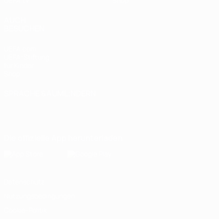
UEFA.tv
Shop
AUCH
BESUCHEN
UEFA.com
UEFA-Stiftung
für Kinder
Shop
SPRACHE &AUML;NDERN
Deutsch
English
Français
Deutsch
Русский
Español
Italiano
Português
Die offizielle App herunterladen
Datenschutz
Nutzungsbedingungen
Cookie-Politik