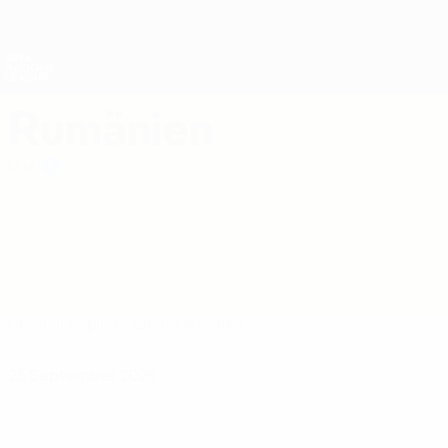
Direkt
zum
Hauptinhalt
Nations League &amp; Women's EURO
Erhalten
Live-Ergebnisse &amp; Statistiken
UEFA Nations League
Rumänien
Rumänien UEFA Nations League 2027
Liga
Überblick
Spiele
Statistiken
Kader
25 September 2026