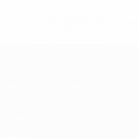
* Bis auf Weiteres ausgeschlossen. <a
href='https://de.uefa.com/insideuefa/mediaservices/medi
148df89ea5e1-8fa63590fb30-1000--fifa-uefa-
suspendieren-russische-vereine-und-
nationalmannschaft/'>Mehr hier</a>
UEFA Nations League
Spiele
News
Auslosungen
Geschichte
Gruppen
Über
UEFA.tv
Shop
AUCH
BESUCHEN
UEFA.com
UEFA-Stiftung