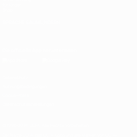
für Kinder
Shop
SPRACHE &AUML;NDERN
Deutsch
English
Français
Deutsch
Русский
Español
Italiano
Português
Die offizielle App herunterladen
Datenschutz
Nutzungsbedingungen
Cookie-Politik
Datenschutzeinstellungen
© 1998-2026 UEFA. Alle Rechte vorbehalten
Der Name UEFA, das UEFA-Logo und alle Marken von UEFA-