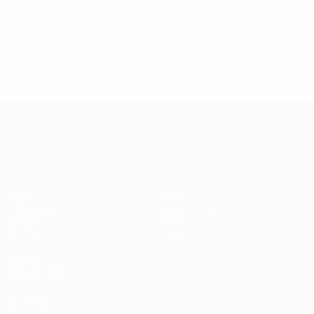
* Bis auf Weiteres ausgeschlossen. <a
href='https://de.uefa.com/insideuefa/mediaservices/medi
148df89ea5e1-8fa63590fb30-1000--fifa-uefa-
suspendieren-russische-vereine-und-
nationalmannschaft/'>Mehr hier</a>
UEFA Nations League
Spiele
News
Auslosungen
Geschichte
Gruppen
Über
UEFA.tv
Shop
AUCH
BESUCHEN
UEFA.com
UEFA-Stiftung