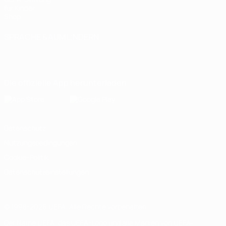
für Kinder
Shop
SPRACHE &AUML;NDERN
Deutsch
English
Français
Deutsch
Русский
Español
Italiano
Português
Die offizielle App herunterladen
Datenschutz
Nutzungsbedingungen
Cookie-Politik
Datenschutzeinstellungen
© 1998-2026 UEFA. Alle Rechte vorbehalten
Der Name UEFA, das UEFA-Logo und alle Marken von UEFA-