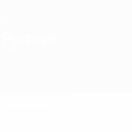
Direkt
zum
Hauptinhalt
Nations League &amp; Women's EURO
Erhalten
Live-Ergebnisse &amp; Statistiken
UEFA Nations League
Portugal
Portugal UEFA Nations League 2027
Liga
Überblick
Spiele
Statistiken
Kader
24 September 2026