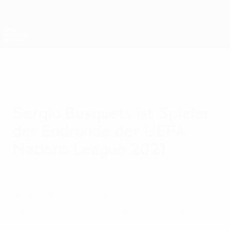
Direkt
zum
Hauptinhalt
Nations League &amp; Women's EURO
Erhalten
Live-Ergebnisse &amp; Statistiken
UEFA Nations League
Sergio Busquets ist Spieler
der Endrunde der UEFA
Nations League 2021
Sonntag, 10. Oktober 2021
Spaniens Sergio Busquets ist bei der UEFA
Nations League 2021 zum Hisense Spieler
der Endrunde ernannt worden.