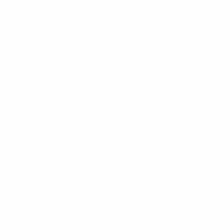
übergeben. Sie wurde in den R&D und der
Produktionsstätte in Qingdao, der Heimat von Hisense,
entworfen und produziert. Die Trophäe beinhaltet das
chinesische Zeichen "信", was "Vertrauen" bedeutet.
Das Zeichen “信” ist auch im Namen von Hisense zu
finden.
Basierend auf dem Design-Konzept von "Vertrauen"
soll die Trophäe zeigen, dass Vertrauen nicht nur die
Basis der Kommunikation zwischen Spielern und
Teams darstellt, sondern auch als Brücke zwischen
Einzelpersonen, Organisationen und Nationen
fungiert.
Ehemalige Sieger
Manchester Citys Bernardo Silva gewann 2019 die
Auszeichnung Spieler des Turniers, nachdem er
mit Portugal den Titel gewonnen hatte.