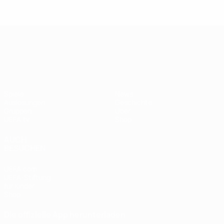
UEFA Nations League
Spiele
News
Auslosungen
Geschichte
Gruppen
Über
UEFA.tv
Shop
AUCH
BESUCHEN
UEFA.com
UEFA-Stiftung
für Kinder
Shop
Die offizielle App herunterladen