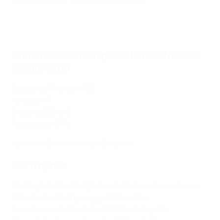
Statistiken von Busquets bei der Nations
League 2021
Gespielte Minuten: 180
Vorlagen: 1
Eroberte Bälle: 9
Passquote: 94%
Spieler der Endrunde: Sergio Busquets
Die Trophäe
Die Trophäe für den Spieler der Endrunde wurde von
Hisense zur Verfügung gestellt und in
Zusammenarbeit mit der UEFA an Busquets