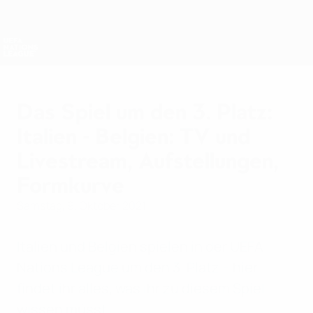
Direkt
zum
Hauptinhalt
Nations League &amp; Women's EURO
Erhalten
Live-Ergebnisse &amp; Statistiken
UEFA Nations League
Das Spiel um den 3. Platz:
Italien - Belgien: TV und
Livestream, Aufstellungen,
Formkurve
Samstag, 9. Oktober 2021
Italien und Belgien spielen in der UEFA
Nations League um den 3. Platz – hier
findet ihr alles, was ihr zu diesem Spiel
wissen müsst.