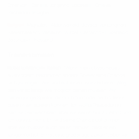
Emerson - Barella, Jorginho, Locatelli - Chiesa,
Raspadori, Insigne
Belgien
: Mignolet - Alderweireld, Boyata, Vertonghen -
Saelemaekers, Vanaken, Witsel, Carrasco - Lukebakio,
Batshuayi, Trossard
Trainerstimmen
Roberto Mancini, Italien
: "Wenn man etwas neues
ausprobiert, bekommen andere Spieler eine Chance,
sich zu zeigen. Wir sind auf einem wunderbaren Weg,
den wir so lange wie möglich gehen müssen. Wir
haben junge Spieler, die noch fünf oder sechs Jahre
zusammen spielen können. Ich wollte Raspadori im
San Siro einwechseln, aber wir waren nur zu zehnt und
ich konnte nicht. Er wird seine Chance bekommen…
aber wir müssen auch daran denken, dass er ein
junger Kerl ist. Er hat eine großartige Zukunft aber wir