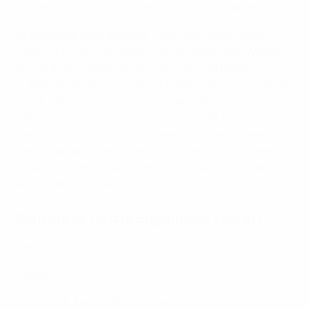
dürfen ihm nicht zu viel Verwantwortung geben."
Roberto Martínez, Belgien
: "Das Spiel gegen Italien
markiert für uns den Beginn einer neuen Ära. Werden
wir Veränderungen vornehmen? Ja, weil Romelu
Lukaku und Eden Hazard nicht mehr hier sind. Thomas
Foket, der sich am Donnerstag beim Aufwärmen eine
Wadenverletzung zuzog, ist auch wieder bei seinem
Verein. Wir wollen diese einzigartige Chance gegen
den Europameister nutzen und unser Können unter
Beweis stellen. Gegen Frankreich haben wir gezeigt,
was wir drauf haben."
Formkurve (letzte Ergebnisse zuerst)
Italien: NSUUUU
Belgien: NSSNS
Download: App der Nations League