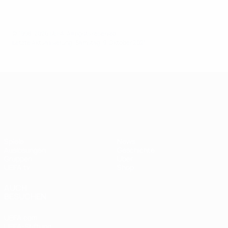
© 1998-2026 UEFA. All rights reserved.
Letzte Aktualisierung: Samstag, 9. Oktober 2021
UEFA Nations League
Spiele
News
Auslosungen
Geschichte
Gruppen
Über
UEFA.tv
Shop
AUCH
BESUCHEN
UEFA.com
UEFA-Stiftung