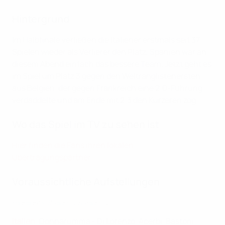
Hintergrund
Im Halbfinale verließen die Italiener erstmals seit 37
Spielen wieder als Verlierer den Platz, Spanien war an
diesem Abend einfach das bessere Team. Jetzt geht es
im Spiel um Platz 3 gegen den Weltranglistenersten
aus Belgien, der gegen Frankreich eine 2:0-Führung
verdaddelte und am Ende mit 2:3 den Kürzeren zog.
Wo das Spiel im TV zu sehen ist
Hier finden die Fans ihren lokalen
Übertragungspartner
Voraussichtliche Aufstellungen
Highlights: Italien - Spanien 1:2
Italien
: Donnarumma - Di Lorenzo, Acerbi, Bastoni,