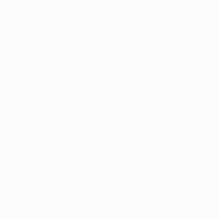
Auslosungen
Geschichte
Gruppen
Über
Video
SEITEN IM
UEFA-
NETZWERK
UEFA.com
UEFA-Stiftung
für Kinder
SPRACHE &AUML;NDERN
Deutsch
English
Français
Deutsch
Русский
Español
Italiano
Português
Datenschutz
Nutzungsbedingungen
Cookie-Politik
Datenschutzeinstellungen