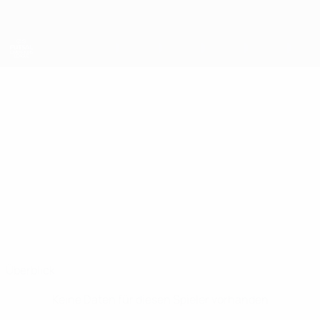
Direkt
zum
Hauptinhalt
UEFA Futsal Champions League
KRISTIJAN
Kristijan Jurilj Stat.
JURILJ
Novo Vrijeme
Überblick
Keine Daten für diesen Spieler vorhanden