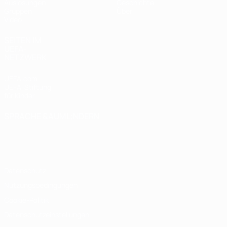
Auslosungen
Geschichte
Gruppen
Über
Video
SEITEN IM
UEFA-
NETZWERK
UEFA.com
UEFA-Stiftung
für Kinder
SPRACHE &AUML;NDERN
Deutsch
English
Français
Deutsch
Русский
Español
Italiano
Português
Datenschutz
Nutzungsbedingungen
Cookie-Politik
Datenschutzeinstellungen