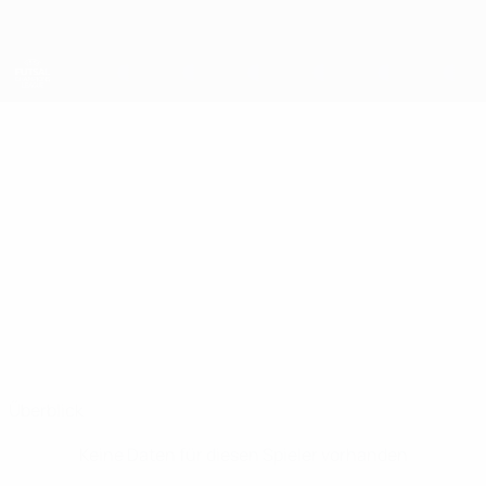
Direkt
zum
Hauptinhalt
UEFA Futsal Champions League
ROGER
Roger Santos Costa Stat.
SANTOS COSTA
Luxol St. Andrews
Überblick
Keine Daten für diesen Spieler vorhanden