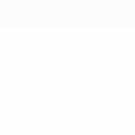
Direkt
zum
Hauptinhalt
UEFA Futsal Champions League
MILOSLAV
Miloslav Pavlov Stat.
PAVLOV
Levski
Überblick