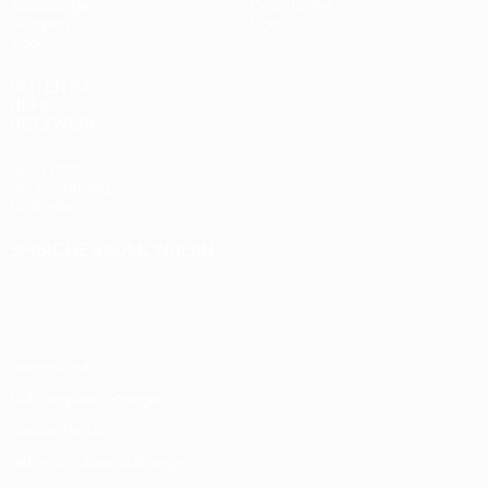
Auslosungen
Geschichte
Gruppen
Über
Video
SEITEN IM
UEFA-
NETZWERK
UEFA.com
UEFA-Stiftung
für Kinder
SPRACHE &AUML;NDERN
Deutsch
English
Français
Deutsch
Русский
Español
Italiano
Português
Datenschutz
Nutzungsbedingungen
Cookie-Politik
Datenschutzeinstellungen